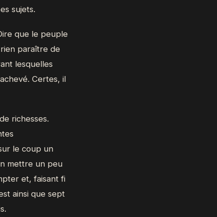
es sujets.
Dire que le peuple
 rien paraître de
ant lesquelles
achevé. Certes, il
 de richesses.
ntes
sur le coup un
'en mettre un peu
er et, faisant fi
est ainsi que sept
s.