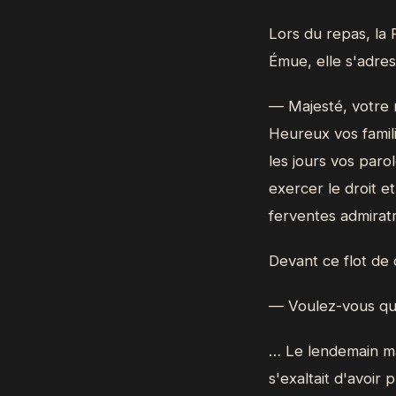
Lors du repas, la 
Émue, elle s'adres
— Majesté, votre r
Heureux vos famil
les jours vos paro
exercer le droit e
ferventes admiratr
Devant ce flot de 
— Voulez-vous que j
… Le lendemain mat
s'exaltait d'avoir 